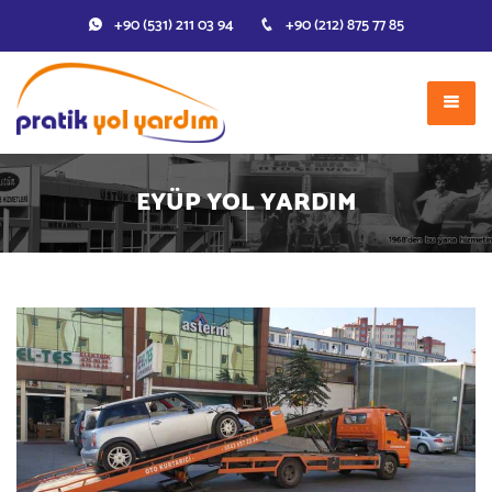
+90 (531) 211 03 94
+90 (212) 875 77 85
EYÜP YOL YARDIM