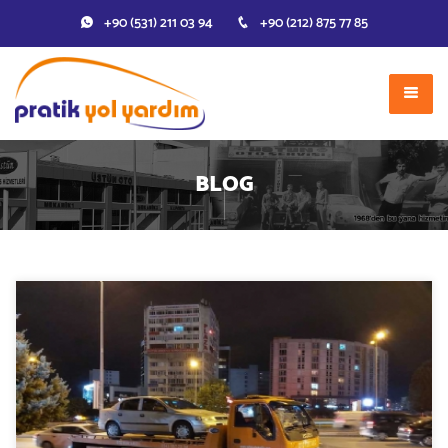
+90 (531) 211 03 94
+90 (212) 875 77 85
BLOG